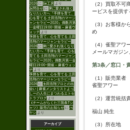
（2）買取不可
2026
に
Ee工房
より
お問合せ
に
牌に愛され強く
ービスを提供す
なりたい方へ『手牌を育て、
心を育てる 土田浩翔のマージ
ャンセラピー2020』偶数月第
（3）お客様か
一金曜日19:00~開催 – 麻雀ウ
め
ォッチ
より
手牌を育て、心を育てる 土田
浩翔のマージャンセラピー
（4）雀聖アワ
2026
に
牌に愛され強くなり
たい方へ『手牌を育て、心を
メールマガジン
育てる 土田浩翔のマージャン
セラピー2020』偶数月第一金
第3条／窓口・
曜日19:00~開催 – 麻雀ウォッ
チ
より
手牌を育て、心を育てる 土田
（1）販売業者
浩翔のマージャンセラピー
2026
に
土田浩翔プロとの出
雀聖アワー
会い | 麻雀メンタリストよっ
しーの人生にまつわるエトセ
（2）運営統括
トラブログ
より
《チームがらくた三箇条Tシ
ャツ》販売のお知らせ
に
ハ
福山 純生
ヤシ
より
（3）所在地
アーカイブ