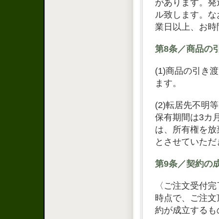
があります。発
ル致します。な
業日以上、お時
第8条／商品の
(1)商品の引
ます。
(2)転居先不
保有期間は3カ
は、所有権を放
とさせていただ
第9条／契約の
〈ご注文受付完
時点で、ご注文
約が成立するも