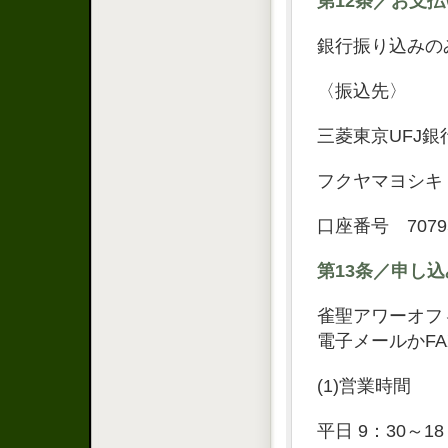
第12条／お支
銀行振り込みの
〈振込先〉
三菱東京UFJ
フクヤマヨシキ
口座番号 7079
第13条／申し
雀聖アワーオフ
電子メールかF
(1)営業時間
平日 9：30～