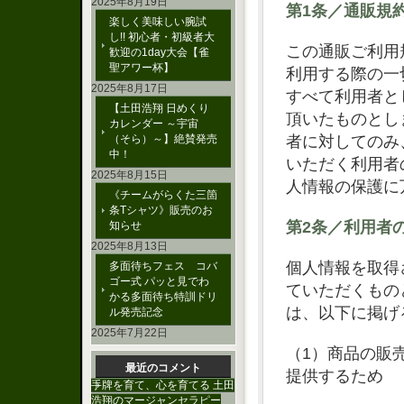
2025年8月19日
第1条／通販規
楽しく美味しい腕試
し!! 初心者・初級者大
この通販ご利用
歓迎の1day大会【雀
聖アワー杯】
利用する際の一
2025年8月17日
すべて利用者と
【土田浩翔 日めくり
頂いたものとし
カレンダー ～宇宙
（そら）～】絶賛発売
者に対してのみ
中！
いただく利用者
2025年8月15日
人情報の保護に
《チームがらくた三箇
条Tシャツ》販売のお
第2条／利用者
知らせ
2025年8月13日
個人情報を取得
多面待ちフェス コバ
ゴー式 パッと見でわ
ていただくもの
かる多面待ち特訓ドリ
は、以下に掲げ
ル発売記念
2025年7月22日
（1）商品の販
最近のコメント
提供するため
手牌を育て、心を育てる 土田
浩翔のマージャンセラピー