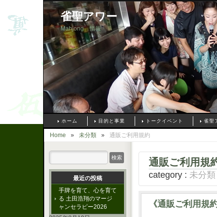
雀聖アワー
Mahjong 情報
ホーム
目的と事業
トークイベント
雀聖
Home
»
未分類
»
通販ご利用規約
通販ご利用規
category :
未分類
最近の投稿
手牌を育て、心を育て
る 土田浩翔のマージ
《通販ご利用規
ャンセラピー2026