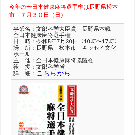
今年の全日本健康麻将選手権は長野県松本
市 ７月３０日（日）
事業名：文部科学大臣賞 長野県本戦
全日本健康麻将選手権
日 時：令和5年7月30日〈10時〜17時〉
場 所：長野県 松本市 キッセイ文化
ホール
主 催：全日本健康麻将協議会
後 援：文部科学省
こちらから
詳 細：