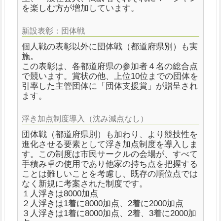
を楽しむ方が増加しています。
新設表彰：団体戦
個人戦の表彰以外に団体戦（都道府県別）も実
施。
この表彰は、各都道府県の参加者４名の総合点
で競います。賞状の他、上位10位までの団体を
引率した主管団体に「団体支援賞」が贈呈され
ます。
浮き加点制度導入（沈み減点なし）
団体戦（都道府県別）も加わり、より競技性を
進化させる要素として浮き加点制度を導入しま
す。この制度は市民サークルの会場が、すべて
手積み卓の使用であり他家の持ち点を把握する
ことは難しいことを考慮し、既存の順位点では
なく新規に考案された制度です。
１人浮きは8000加点
２人浮きは1着に8000加点、2着に2000加点
３人浮きは1着に8000加点、2着、3着に2000加