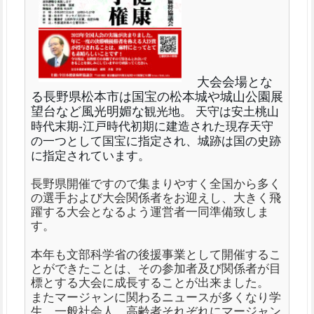
大会会場とな
る長野県松本市は国宝の松本城や城山公園展
望台など風光明媚な
観光地。 天守は安土桃山
時代末期-江戸時代初期に建造された現存天守
の一つとして国宝に指定され、城跡は国の史跡
に指定されています。
長野県開催ですので集まりやすく全国から多く
の選手および大会関係者をお迎えし、大きく飛
躍する大会となるよう運営者一同準備致しま
す。
本年も文部科学省の後援事業として開催するこ
とができたことは、その参加者及び関係者が目
標とする大会に成長することが出来ました。
またマージャンに関わるニュースが多くなり学
生、一般社会人、高齢者それぞれにマージャン