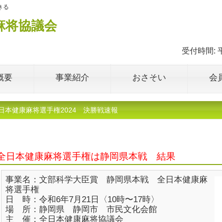
きる
麻将協議会
受付時間: 平
概要
事業紹介
おさそい
会
日本健康麻将選手権2024 決勝戦速報
全日本健康麻将選手権は静岡県本戦 結果
事業名：文部科学大臣賞 静岡県本戦 全日本健康麻
将選手権
日 時：令和6年7月21日〈10時〜17時〉
場 所：静岡県 静岡市 市民文化会館
主 催：全日本健康麻将協議会