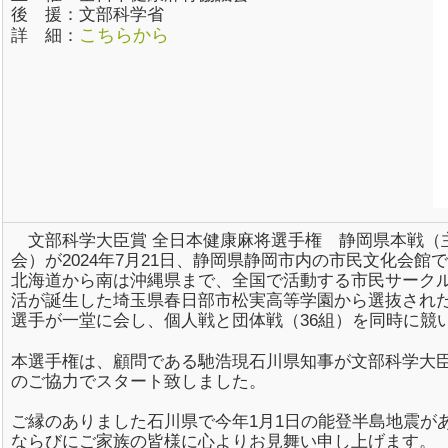
後 援：文部科学省
こちらから
詳 細：
文部科学大臣賞 全日本健康麻将選手権 静岡県本戦（
会）が2024年7月21日、静岡県静岡市内の市民文化会館
北海道から南は沖縄県まで、全国で活動する市民サーク
活が誕生した埼玉県春日部市松実高等学園から選抜された高
選手が一堂に会し、個人戦と団体戦（36組）を同時に競
本選手権は、顧問である馳浩現石川県知事が文部科学大
のご協力でスタート致しました。
ご縁のありました石川県で今年1月1日の能登半島地震が
ならびにご家族の皆様に心よりお見舞い申し上げます。